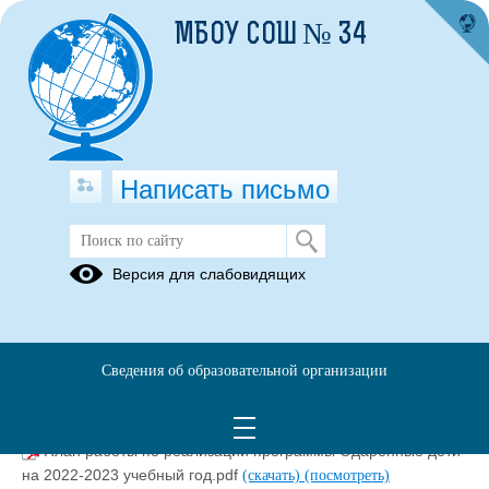
МБОУ СОШ № 34
Написать письмо
Наставничество
Версия для слабовидящих
Документы,
регламентирующие
наставничество
Сведения об образовательной организации
Деркачева С.Г..pdf
(скачать)
(посмотреть)
План работы по реализации программы Одаренные дети
на 2022-2023 учебный год.pdf
(скачать)
(посмотреть)